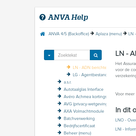
Statistieken ANVA Postbus raadplegen
Alternatieve beloning
ANVA Help
ANFIN-grootboekadministratie
ANVA DDi
ANVA foutmeldingen
ANVA 4/5 (Backoffice)
Aplaza (menu)
LN 
ANVA Mail 2.0
Aplaza
LN - A
Aplaza (menu)
Toggle Dropdown
LA - APLAZA DBS
Het Assura
LN - ADN berichten
voor de co
LG - Agentbestanden GRS
verzekerin
a.s.r.
Autotaalglas Interface
Voor meer 
Avéro Achmea kortingsstructuur / VZP
AVG (privacy-wetgeving)
In dit
AXA Volmachtmodule
Batchverwerking
LNO - Ove
Bedrijfscertificaat
LNI - Infor
Beheer (menu)