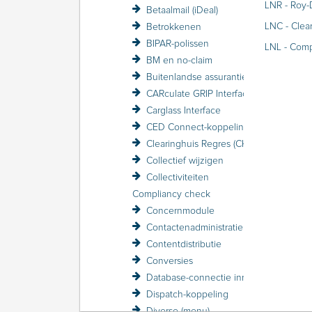
LNR - Roy-
Betaalmail (iDeal)
LNC - Clea
Betrokkenen
BIPAR-polissen
LNL - Com
BM en no-claim
Buitenlandse assurantiebelasting BAB
CARculate GRIP Interface
Carglass Interface
CED Connect-koppeling
Clearinghuis Regres (CHR)
Collectief wijzigen
Collectiviteiten
Compliancy check
Concernmodule
Contactenadministratie
Contentdistributie
Conversies
Database-connectie inrichten
Dispatch-koppeling
Diverse (menu)