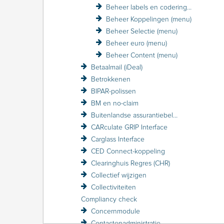
Beheer labels en coderingen (menu)
Beheer Koppelingen (menu)
Beheer Selectie (menu)
Beheer euro (menu)
Beheer Content (menu)
Betaalmail (iDeal)
Betrokkenen
BIPAR-polissen
BM en no-claim
Buitenlandse assurantiebelasting BAB
CARculate GRIP Interface
Carglass Interface
CED Connect-koppeling
Clearinghuis Regres (CHR)
Collectief wijzigen
Collectiviteiten
Compliancy check
Concernmodule
Contactenadministratie