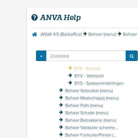
Autotaalglas Interface
Avéro Achmea kortingsstructuur / VZP
ANVA Help
AVG (privacy-wetgeving)
AXA Volmachtmodule
Batchverwerking
ANVA 4/5 (Backoffice)
Beheer (menu)
Beheer 
Bedrijfscertificaat
Beheer (menu)
Beheer Systeem (menu)
Toggle Dropdown
BYC - Concern
BYK - Kantoor
BYV - Volmacht
BYS - Systeeminstellingen
Beheer Gebruiker (menu)
Beheer Maatschappij (menu)
Beheer Polis (menu)
Beheer Schade (menu)
Beheer Betrokkene (menu)
Beheer Variabele schermen (menu)
Beheer Formulier/Printer (menu)