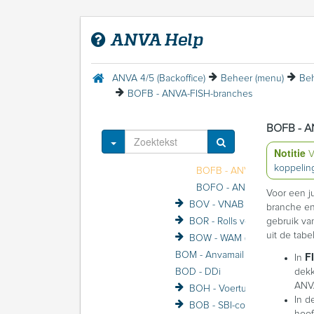
Beheer Schade (menu)
Beheer Betrokkene (menu)
ANVA Help
Beheer Variabele schermen (menu)
Beheer Formulier/Printer (menu)
Beheer labels en coderingen (menu)
ANVA 4/5 (Backoffice)
Beheer (menu)
Beh
Beheer Koppelingen (menu)
BOFB - ANVA-FISH-branches
BOA - ADN / GIM
BOF - FISH, Roy-Data en UBO Check
BOFB - A
BOFF - FISH, Roy-Data en U
Toggle Dropdown
Notitie
V
BOFR - Roy-D
koppelin
BOFB - ANVA
BOFO - ANVA-FISH-schadeoorz
Voor een j
BOV - VNAB
branche en
BOR - Rolls voor Windows
gebruik va
uit de tabe
BOW - WAM (Waarborgfonds motorverkeer)
F
BOM - Anvamail
In
BOD - DDi
dekk
ANVA
BOH - Voertuigendatabases beheer
In d
BOB - SBI-codes (voorheen BIK)