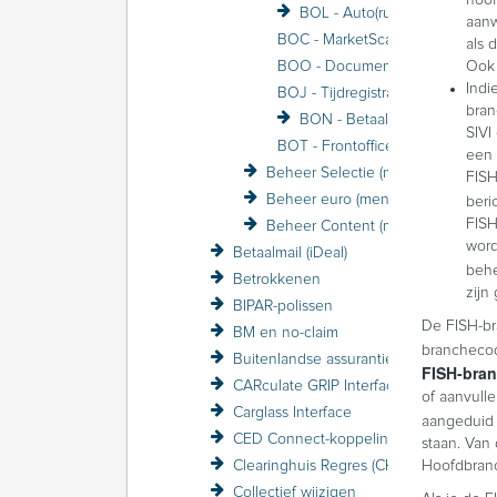
hoof
BOL - Auto(ruit)herstellers
aanw
BOC - MarketScan / VRA
als 
BOO - Documenten
Ook 
Indi
BOJ - Tijdregistratie
bran
BON - Betaalmail (voorheen FiNBOX)
SIVI
BOT - Frontoffice Beheer
een 
Beheer Selectie (menu)
FISH
Beheer euro (menu)
beri
FISH
Beheer Content (menu)
word
Betaalmail (iDeal)
behe
Betrokkenen
zijn
BIPAR-polissen
De FISH-br
BM en no-claim
branchecod
Buitenlandse assurantiebelasting BAB
FISH-bra
CARculate GRIP Interface
of aanvull
Carglass Interface
aangeduid
CED Connect-koppeling
staan. Van
Clearinghuis Regres (CHR)
Hoofdbran
Collectief wijzigen