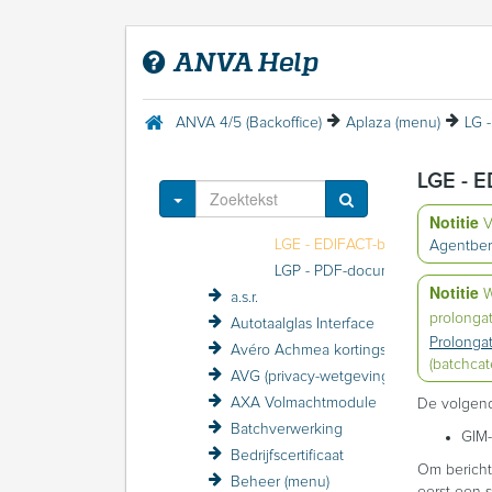
ANFIN-grootboekadministratie
ANVA DDi
ANVA Help
ANVA foutmeldingen
ANVA Mail 2.0
Aplaza
ANVA 4/5 (Backoffice)
Aplaza (menu)
LG 
Aplaza (menu)
LA - APLAZA DBS
LGE - E
LN - ADN berichten
Toggle Dropdown
LG - Agentbestanden GRS
Notitie
V
LGE - EDIFACT-berichten
Agentber
LGP - PDF-documenten
Notitie
W
a.s.r.
prolonga
Autotaalglas Interface
Prolonga
Avéro Achmea kortingsstructuur / VZP
(batchcat
AVG (privacy-wetgeving)
AXA Volmachtmodule
De volgend
Batchverwerking
GIM-
Bedrijfscertificaat
Om bericht
Beheer (menu)
eerst een s