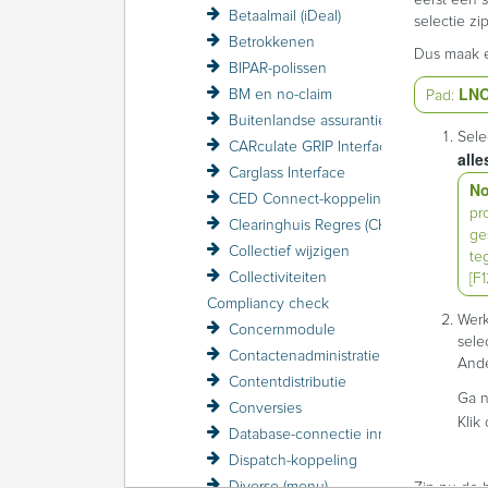
Betaalmail (iDeal)
selectie zi
Betrokkenen
Dus maak e
BIPAR-polissen
LN
BM en no-claim
Pad:
Buitenlandse assurantiebelasting BAB
Sele
CARculate GRIP Interface
alle
Carglass Interface
No
CED Connect-koppeling
pr
Clearinghuis Regres (CHR)
ge
Collectief wijzigen
te
Collectiviteiten
[F1
Compliancy check
Werk
Concernmodule
sele
Contactenadministratie
Ande
Contentdistributie
Ga 
Conversies
Klik
Database-connectie inrichten
Dispatch-koppeling
Diverse (menu)