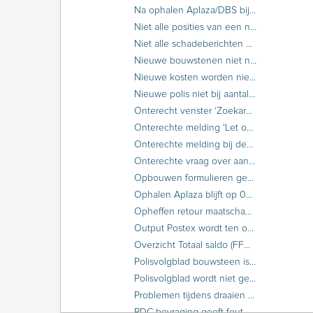
Na ophalen Aplaza/DBS bij ASR foutmelding ‘Request failed. Certificate does not belong to an account’.
Niet alle posities van een nummeriek label zijn zichtbaar
Niet alle schadeberichten afgehandeld bij inlezen CHR-berichten
Nieuwe bouwstenen niet naar ANVA Word te converteren
Nieuwe kosten worden niet toegepast bij prolongatie
Nieuwe polis niet bij aantal polissen in pakket
Onterecht venster ‘Zoekargumenten’ bij (de)activeren clausule
Onterechte melding ‘Let op: einddatum ligt in het verleden’ bij berekenen RC relatie
Onterechte melding bij debiteurenbewaking over aanmanen per batchcategorie agent
Onterechte vraag over aanpassen postcode in polissen
Opbouwen formulieren geeft melding 'formulier wordt al opgebouwd door...'
Ophalen Aplaza blijft op 0% staan
Opheffen retour maatschappij niet aanwezig bij factuur
Output Postex wordt ten onrechte per e-mail verstuurd naar de relatie
Overzicht Totaal saldo (FFOFTS en FFOFTX) per kantoor ipv per concern
Polisvolgblad bouwsteen is niet zichtbaar in lijst te kopiëren bouwstenen
Polisvolgblad wordt niet geprint
Problemen tijdens draaien financiële verwerking
RDC bevraging geeft foutmelding RDC VTS koppeling - statuscode fout