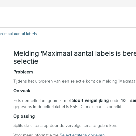
Melding 'Maximaal aantal labels is bereikt' bij uitvoeren van een selectie
Melding 'Maximaal aantal labels is bere
selectie
Probleem
Tijdens het uitvoeren van een selectie komt de melding 'Maximaal aa
Oorzaak
Soort vergelijking
10
se
Er is een criterium gebruikt met
code
=
gegevens in de criteriatabel is 555. Dit maximum is bereikt.
Oplossing
Splits de criteria op door de vervolgcriteria te gebruiken.
Voor meer informatie zie
Selectiecriteria opgeven