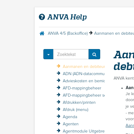
Welkom in de ANVA Help
FAQ
ANVA Help
Release-informatie
Contact met ANVA
ANVA 4/5 (Backoffice)
ANVA 4/5 (Backoffice)
Introductie ANVA
Menu Help
Aan
Acceptatie
Toggle Dropdown
Acceptatie (menu)
deb
Aanmanen en debiteurenbewaking
ADN (ADN-datacommunicatie)
ANVA kent
Advieskosten en bemiddelingskosten
Aan
AFD-mappingbeheer
Je k
AFD-mappingbeheer sessieverslagen
door
Afdrukken/printen
je v
Afdruk (menu)
- m
Agenda
voor
Agenten
Aanm
Agentmodule Uitgebreid