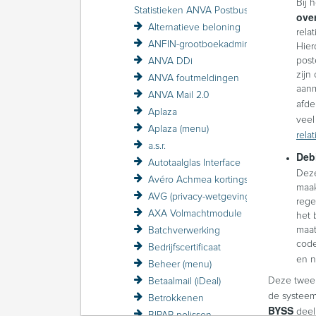
Bij 
Statistieken ANVA Postbus raadplegen
over
Alternatieve beloning
rela
ANFIN-grootboekadministratie
Hier
post
ANVA DDi
zijn
ANVA foutmeldingen
aanm
ANVA Mail 2.0
afde
Aplaza
veel
Aplaza (menu)
rela
a.s.r.
Deb
Autotaalglas Interface
Deze
Avéro Achmea kortingsstructuur / VZP
maak
AVG (privacy-wetgeving)
rege
AXA Volmachtmodule
het 
maat
Batchverwerking
code
Bedrijfscertificaat
en n
Beheer (menu)
Deze twee 
Betaalmail (iDeal)
de systeem
Betrokkenen
BYSS
deel
BIPAR-polissen