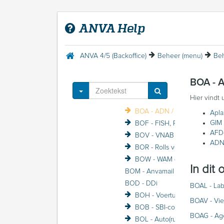
Beheer Gebruiker (menu)
Beheer Maatschappij (menu)
ANVA Help
Beheer Polis (menu)
Beheer Schade (menu)
Beheer Betrokkene (menu)
ANVA 4/5 (Backoffice)
Beheer (menu)
Beh
Beheer Variabele schermen (menu)
Beheer Formulier/Printer (menu)
BOA - 
Beheer labels en coderingen (menu)
Toggle Dropdown
Hier vindt 
Beheer Koppelingen (menu)
BOA - ADN / GIM
Apla
GIM 
BOF - FISH, Roy-Data en UBO Check
AFD
BOV - VNAB
ADN
BOR - Rolls voor Windows
BOW - WAM (Waarborgfonds motorverkeer)
In dit
BOM - Anvamail
BOD - DDi
BOAL - Lab
BOH - Voertuigendatabases beheer
BOAV - Vi
BOB - SBI-codes (voorheen BIK)
BOAG - Ag
BOL - Auto(ruit)herstellers