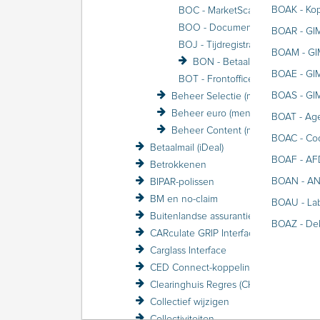
BOAK - Kop
BOC - MarketScan / VRA
BOO - Documenten
BOAR - GI
BOJ - Tijdregistratie
BOAM - GIM
BON - Betaalmail (voorheen FiNBOX)
BOAE - GI
BOT - Frontoffice Beheer
BOAS - GIM
Beheer Selectie (menu)
Beheer euro (menu)
BOAT - Ag
Beheer Content (menu)
BOAC - Co
Betaalmail (iDeal)
BOAF - AF
Betrokkenen
BOAN - AN
BIPAR-polissen
BM en no-claim
BOAU - Lab
Buitenlandse assurantiebelasting BAB
BOAZ - Dek
CARculate GRIP Interface
Carglass Interface
CED Connect-koppeling
Clearinghuis Regres (CHR)
Collectief wijzigen
Collectiviteiten