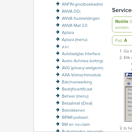
ANFIN-grootboekadministratie
Service
ANVA DDi
ANVA foutmeldingen
Notitie
S
ANVA Mail 2.0
worden.
Aplaza
A
Aplaza (menu)
Pad:
a.s.r.
Ga n
Autotaalglas Interface
Klik
Avéro Achmea kortingsstructuur / VZP
AVG (privacy-wetgeving)
AXA Volmachtmodule
Batchverwerking
Bedrijfscertificaat
Beheer (menu)
Betaalmail (iDeal)
Betrokkenen
BIPAR-polissen
BM en no-claim
In h
Buitenlandse assurantiebelasting BAB