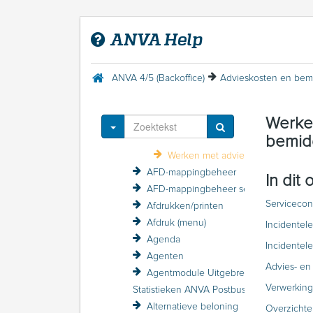
Introductie ANVA
Menu Help
ANVA Help
Acceptatie
Acceptatie (menu)
Aanmanen en debiteurenbewaking
ANVA 4/5 (Backoffice)
ADN (ADN-datacommunicatie)
Advieskosten en bemiddelingskosten
Werke
Terminologie advies- en bemiddelingskosten
Toggle Dropdown
bemid
Inrichten advieskosten en bemiddelingskosten
Werken met advieskosten en bemiddelingskosten
AFD-mappingbeheer
In dit
AFD-mappingbeheer sessieverslagen
Servicecont
Afdrukken/printen
Afdruk (menu)
Incidentel
Agenda
Incidentel
Agenten
Advies- en 
Agentmodule Uitgebreid
Verwerking
Statistieken ANVA Postbus raadplegen
Alternatieve beloning
Overzichte