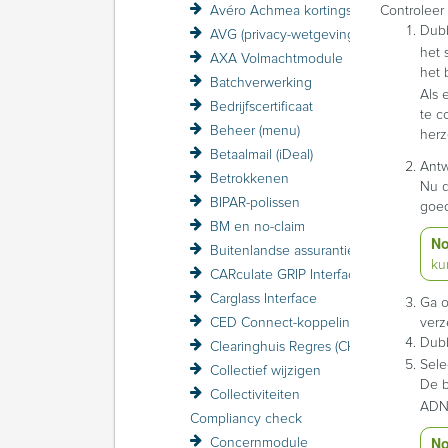
Avéro Achmea kortingsstructuur / VZP
Controleer 
Dubb
AVG (privacy-wetgeving)
het 
AXA Volmachtmodule
het 
Batchverwerking
Als 
Bedrijfscertificaat
te c
Beheer (menu)
herz
Betaalmail (iDeal)
Ant
Betrokkenen
Nu d
BIPAR-polissen
goed
BM en no-claim
No
Buitenlandse assurantiebelasting BAB
ku
CARculate GRIP Interface
Carglass Interface
Ga 
CED Connect-koppeling
verz
Dubb
Clearinghuis Regres (CHR)
Sele
Collectief wijzigen
De b
Collectiviteiten
ADN-
Compliancy check
No
Concernmodule