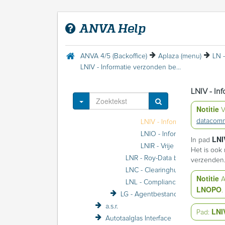
ANVA DDi
ANVA foutmeldingen
ANVA Help
ANVA Mail 2.0
Aplaza
Aplaza (menu)
ANVA 4/5 (Backoffice)
Aplaza (menu)
LN 
LA - APLAZA DBS
LNIV - Informatie verzonden berichten
LN - ADN berichten
LNO - Overseinen algemeen
LNIV - In
LNI - Informatie berichten
Toggle Dropdown
Notitie
V
datacomm
LNIV - Informatie ve
LNIO - Infor
LN
In pad
LNIR - Vrije ADN-berichten
Het is ook
LNR - Roy-Data bevragen
verzenden
LNC - Clearinghuis Regres
Notitie
A
LNL - Compliancy Check
LNOPO
.
LG - Agentbestanden GRS
a.s.r.
LNI
Pad:
Autotaalglas Interface