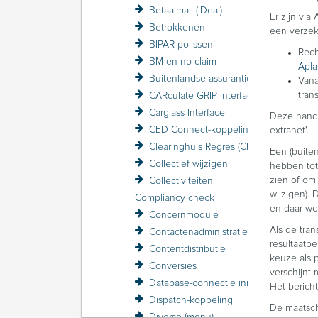
Betaalmail (iDeal)
Er zijn vi
Betrokkenen
een verzek
BIPAR-polissen
Rech
BM en no-claim
Apla
Buitenlandse assurantiebelasting BAB
Vana
tran
CARculate GRIP Interface
Carglass Interface
Deze handle
CED Connect-koppeling
extranet'.
Clearinghuis Regres (CHR)
Een (buite
Collectief wijzigen
hebben tot 
zien of om 
Collectiviteiten
wijzigen)
Compliancy check
en daar wo
Concernmodule
Als de tran
Contactenadministratie
resultaatb
Contentdistributie
keuze als 
Conversies
verschijnt
Database-connectie inrichten
Het bericht
Dispatch-koppeling
De maatsch
Diverse (menu)