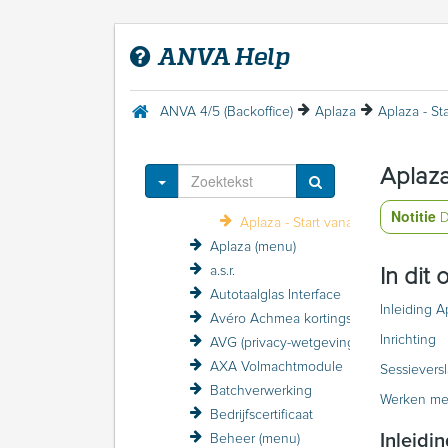
Aplaza
Inleiding Aplaza
ANVA Help
Veelgestelde vragen Aplaza
Aplaza: Initiële inrichting
Aplaza: Inrichten producten
ANVA 4/5 (Backoffice)
Aplaza
Aplaza - St
Aplaza onderhouden
Werken met Aplaza
Aplaza
Aplaza - Documenten- en Berichtenservice (DBS)
Toggle Dropdown
Aplaza - Schade
Notitie
D
Aplaza - Start vanaf het extranet
Aplaza (menu)
a.s.r.
In dit
Autotaalglas Interface
Inleiding A
Avéro Achmea kortingsstructuur / VZP
Inrichting
AVG (privacy-wetgeving)
AXA Volmachtmodule
Sessieversl
Batchverwerking
Werken met 
Bedrijfscertificaat
Inleidi
Beheer (menu)