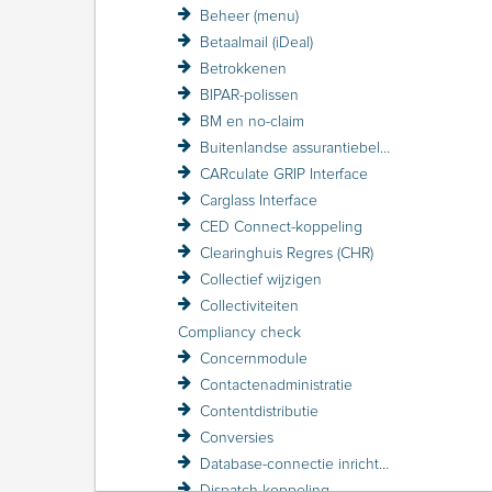
Beheer (menu)
Betaalmail (iDeal)
Betrokkenen
BIPAR-polissen
BM en no-claim
Buitenlandse assurantiebelasting BAB
CARculate GRIP Interface
Carglass Interface
CED Connect-koppeling
Clearinghuis Regres (CHR)
Collectief wijzigen
Collectiviteiten
Compliancy check
Concernmodule
Contactenadministratie
Contentdistributie
Conversies
Database-connectie inrichten
Dispatch-koppeling