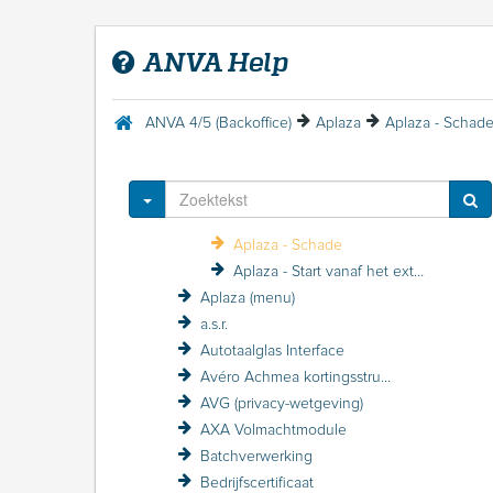
ANVA Mail 2.0
Aplaza
ANVA Help
Inleiding Aplaza
Veelgestelde vragen Aplaza
Aplaza: Initiële inrichting
ANVA 4/5 (Backoffice)
Aplaza
Aplaza - Schad
Aplaza: Inrichten producten
Aplaza onderhouden
Werken met Aplaza
Toggle Dropdown
Aplaza - Documenten- en Berichtenservice (DBS)
Aplaza - Schade
Aplaza - Start vanaf het extranet
Aplaza (menu)
a.s.r.
Autotaalglas Interface
Avéro Achmea kortingsstructuur / VZP
AVG (privacy-wetgeving)
AXA Volmachtmodule
Batchverwerking
Bedrijfscertificaat