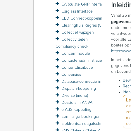
Inleid
CARculate GRIP Interface
Carglass Interface
Vanaf 25 m
CED Connect-koppeling
gegevens
Clearinghuis Regres (CHR)
onder meer
Collectief wijzigen
verantwoor
Collectiviteiten
voor alle 
boetes op t
Compliancy check
https://ww
Concernmodule
In het kad
Contactenadministratie
gegevens i
Contentdistributie
en bovendie
Conversies
Bewa
Database-connectie inrichten
Rech
Dispatch-koppeling
Iden
Diverse (menu)
Le
Dossiers in ANVA
di
e-ABS koppeling
zo
Eenmalige boekingen
ma
Elektronisch dagafschrift
ee
EMS Claims / Claims Accelerator