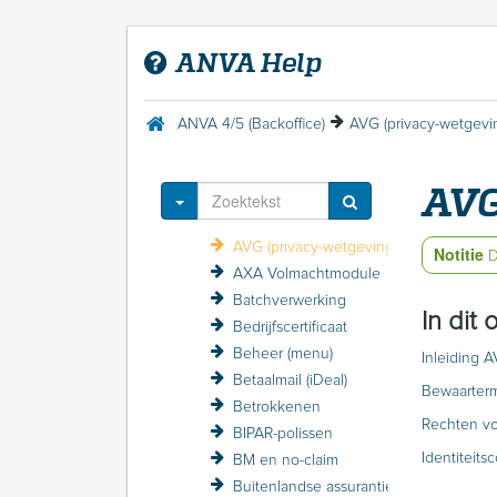
ANFIN-grootboekadministratie
ANVA DDi
ANVA Help
ANVA foutmeldingen
ANVA Mail 2.0
Aplaza
ANVA 4/5 (Backoffice)
AVG (privacy-wetgevi
Aplaza (menu)
a.s.r.
AVG
Autotaalglas Interface
Toggle Dropdown
Avéro Achmea kortingsstructuur / VZP
AVG (privacy-wetgeving)
Notitie
D
AXA Volmachtmodule
Batchverwerking
In dit
Bedrijfscertificaat
Beheer (menu)
Inleiding 
Betaalmail (iDeal)
Bewaarterm
Betrokkenen
Rechten vo
BIPAR-polissen
Identiteits
BM en no-claim
Buitenlandse assurantiebelasting BAB