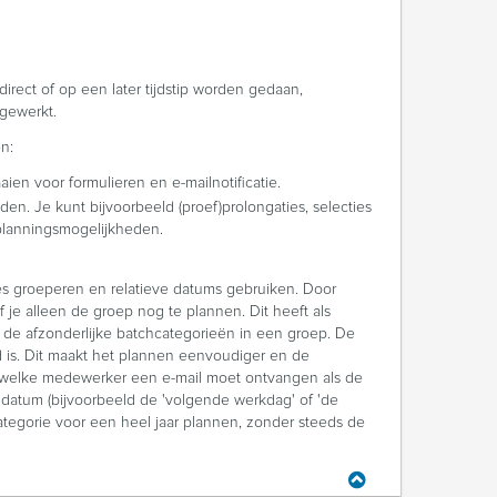
direct of op een later tijdstip worden gedaan,
 gewerkt.
n:
aien voor formulieren en e-mailnotificatie.
en. Je kunt bijvoorbeeld (proef)prolongaties, selecties
 planningsmogelijkheden.
es groeperen en relatieve datums gebruiken. Door
je alleen de groep nog te plannen. Dit heeft als
n de afzonderlijke batchcategorieën in een groep. De
d is. Dit maakt het plannen eenvoudiger en de
n welke medewerker een e-mail moet ontvangen als de
' datum (bijvoorbeeld de 'volgende werkdag' of 'de
tegorie voor een heel jaar plannen, zonder steeds de