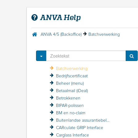
ANVA foutmeldingen
ANVA Mail 2.0
ANVA Help
Aplaza
Aplaza (menu)
a.s.r.
ANVA 4/5 (Backoffice)
Batchverwerking
Autotaalglas Interface
Avéro Achmea kortingsstructuur / VZP
AVG (privacy-wetgeving)
Toggle Dropdown
AXA Volmachtmodule
Batchverwerking
Bedrijfscertificaat
Beheer (menu)
Betaalmail (iDeal)
Betrokkenen
BIPAR-polissen
BM en no-claim
Buitenlandse assurantiebelasting BAB
CARculate GRIP Interface
Carglass Interface