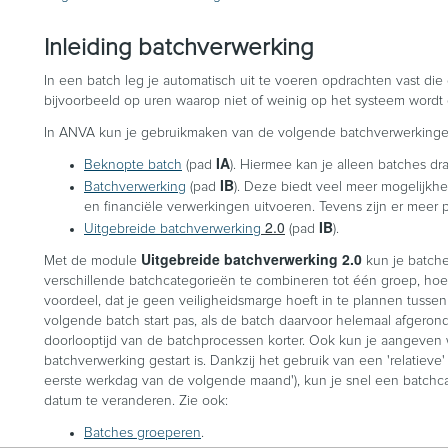
Inleiding batchverwerking
In een batch leg je automatisch uit te voeren opdrachten vast die 
bijvoorbeeld op uren waarop niet of weinig op het systeem wordt
In ANVA
kun je gebruikmaken van de volgende batchverwerkinge
IA
Beknopte batch
(pad
). Hiermee kan je alleen batches dra
IB
Batchverwerking
(pad
). Deze biedt veel meer mogelijkhed
en financiële verwerkingen uitvoeren. Tevens zijn er meer
2.0
IB
Uitgebreide batchverwerking
(pad
).
Uitgebreide batchverwerking 2.0
Met de module
kun je batch
verschillende batchcategorieën te combineren tot één groep, hoef 
voordeel, dat je geen veiligheidsmarge hoeft in te plannen tusse
volgende batch start pas, als de batch daarvoor helemaal afgeron
doorlooptijd van de batchprocessen korter. Ook kun je aangeve
batchverwerking gestart is. Dankzij het gebruik van een 'relatieve
eerste werkdag van de volgende maand'), kun je snel een batchca
datum te veranderen. Zie ook:
Batches groeperen
.