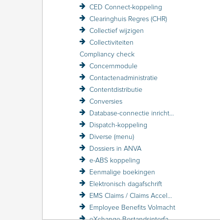
CED Connect-koppeling
Clearinghuis Regres (CHR)
Collectief wijzigen
Collectiviteiten
Compliancy check
Concernmodule
Contactenadministratie
Contentdistributie
Conversies
Database-connectie inrichten
Dispatch-koppeling
Diverse (menu)
Dossiers in ANVA
e-ABS koppeling
Eenmalige boekingen
Elektronisch dagafschrift
EMS Claims / Claims Accelerator
Employee Benefits Volmacht
eXchange Bestandsinterface