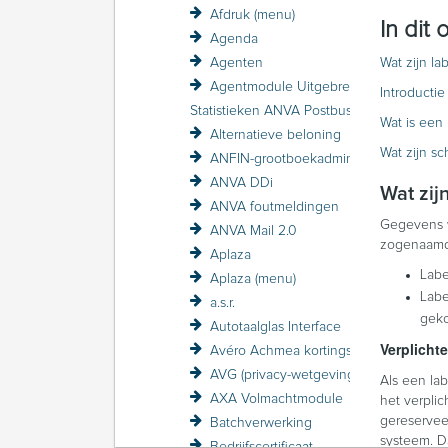
Afdruk (menu)
In dit
Agenda
Agenten
Wat zijn la
Agentmodule Uitgebreid
Introducti
Statistieken ANVA Postbus raadplegen
Wat is een 
Alternatieve beloning
Wat zijn s
ANFIN-grootboekadministratie
ANVA DDi
Wat zij
ANVA foutmeldingen
Gegevens w
ANVA Mail 2.0
zogenaamde
Aplaza
Labe
Aplaza (menu)
Labe
a.s.r.
geko
Autotaalglas Interface
Verplichte
Avéro Achmea kortingsstructuur / VZP
AVG (privacy-wetgeving)
Als een lab
AXA Volmachtmodule
het verplic
gereservee
Batchverwerking
systeem. D
Bedrijfscertificaat