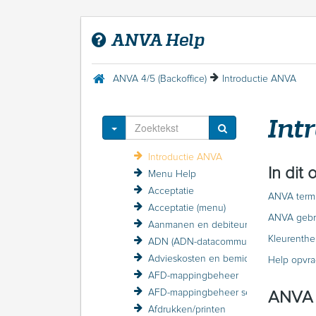
ANVA Help
Welkom in de ANVA Help
ANVA 4/5 (Backoffice)
Introductie ANVA
FAQ
Release-informatie
Int
Contact met ANVA
Toggle Dropdown
ANVA 4/5 (Backoffice)
Introductie ANVA
In dit
Menu Help
Acceptatie
ANVA term
Acceptatie (menu)
ANVA gebru
Aanmanen en debiteurenbewaking
Kleurenthe
ADN (ADN-datacommunicatie)
Advieskosten en bemiddelingskosten
Help opvr
AFD-mappingbeheer
AFD-mappingbeheer sessieverslagen
ANVA 
Afdrukken/printen