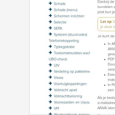
Dankzij de
Schade
bundelen en
Schade (menu)
post kun j
Schermen inrichten
Let op
V
Selectie
je deze m
SEPA
Systeem (stuurcodes)
Je kunt de
Telefoniekoppeling
In A
Tijdregistratie
ANVA
Toekomstmutaties wachtpolissen
gead
UBO-check
PDF-
Docu
UIV
verz
Verdeling op pakketniveau (alleen volmacht)
Exte
Views
inde
Voertuigkoppelingen
In P
Volmacht apart
een 
Volmachtbeloning
Als je bes
Voorwaarden en clausules
e-mailadre
ANVA laten
VPI
Waarborgfonds motorverkeer (WAM)