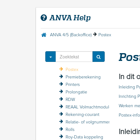
Notitie
NVGA-bestandsaanlevering 2010
ANVA Help
Objectadministratie
Objectregistratie
Pakketkorting (volmacht)
ANVA 4/5 (Backoffice)
Postex
PDF printen en mailen
Polis - Inrichting
Pos
Polisvolgblad
Toggle Dropdown
Postcodekoppeling
Postex
In dit
Premieberekening
Printers
Inleiding P
Prolongatie
Inrichting 
RDW
Werken me
REAAL Volmachtmodule
Rekening-courant
Postex-inf
Relatie- of volgnummer wijzigen
Rolls
Inleid
Roy-Data koppeling